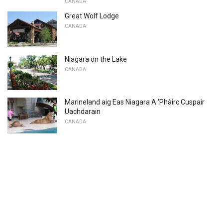
CANADA
Great Wolf Lodge
CANADA
Niagara on the Lake
CANADA
Marineland aig Eas Niagara A 'Phàirc Cuspair
Uachdarain
CANADA