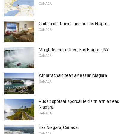
CANADA
Càite a dh'fhuirich ann an eas Niagara
CANADA
Maighdeann a 'Cheò, Eas Niagara, NY
CANADA
Atharrachaidhean air easan Niagara
CANADA
Rudan spòrsail spòrsail le clann ann an eas
Niagara
CANADA
Eas Niagara, Canada
CANADA