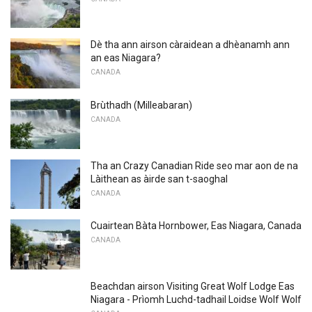
Dè tha ann airson càraidean a dhèanamh ann
an eas Niagara?
CANADA
Brùthadh (Milleabaran)
CANADA
Tha an Crazy Canadian Ride seo mar aon de na
Làithean as àirde san t-saoghal
CANADA
Cuairtean Bàta Hornbower, Eas Niagara, Canada
CANADA
Beachdan airson Visiting Great Wolf Lodge Eas
Niagara - Prìomh Luchd-tadhail Loidse Wolf Wolf