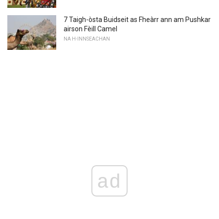
7 Taigh-òsta Buidseit as Fheàrr ann am Pushkar
airson Fèill Camel
NA H-INNSEACHAN
ad