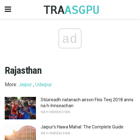
ad
Rajasthan
More:
Jaipur
,
Udaipur
Stiùireadh riatanach airson Fèis Teej 2018 anns
na h-Innseachan
NA H-INNSEACHAN
Jaipur's Hawa Mahal: The Complete Guide
NA H-INNSEACHAN