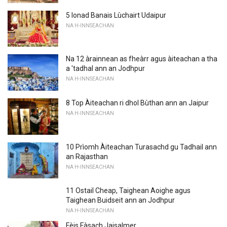
5 Ionad Banais Lùchairt Udaipur
NA H-INNSEACHAN
Na 12 àrainnean as fheàrr agus àiteachan a tha
a 'tadhal ann an Jodhpur
NA H-INNSEACHAN
8 Top Àiteachan ri dhol Bùthan ann an Jaipur
NA H-INNSEACHAN
10 Prìomh Àiteachan Turasachd gu Tadhail ann
an Rajasthan
NA H-INNSEACHAN
11 Ostail Cheap, Taighean Aoighe agus
Taighean Buidseit ann an Jodhpur
NA H-INNSEACHAN
Fèis Fàsach Jaisalmer