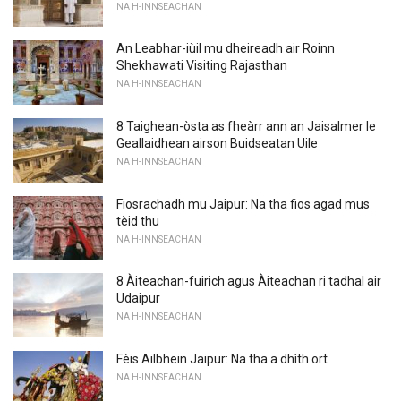
NA H-INNSEACHAN
An Leabhar-iùil mu dheireadh air Roinn
Shekhawati Visiting Rajasthan
NA H-INNSEACHAN
8 Taighean-òsta as fheàrr ann an Jaisalmer le
Geallaidhean airson Buidseatan Uile
NA H-INNSEACHAN
Fiosrachadh mu Jaipur: Na tha fios agad mus
tèid thu
NA H-INNSEACHAN
8 Àiteachan-fuirich agus Àiteachan ri tadhal air
Udaipur
NA H-INNSEACHAN
Fèis Ailbhein Jaipur: Na tha a dhìth ort
NA H-INNSEACHAN