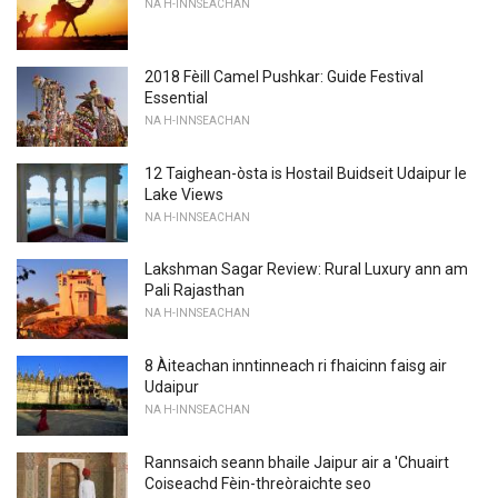
NA H-INNSEACHAN
2018 Fèill Camel Pushkar: Guide Festival
Essential
NA H-INNSEACHAN
12 Taighean-òsta is Hostail Buidseit Udaipur le
Lake Views
NA H-INNSEACHAN
Lakshman Sagar Review: Rural Luxury ann am
Pali Rajasthan
NA H-INNSEACHAN
8 Àiteachan inntinneach ri fhaicinn faisg air
Udaipur
NA H-INNSEACHAN
Rannsaich seann bhaile Jaipur air a 'Chuairt
Coiseachd Fèin-threòraichte seo