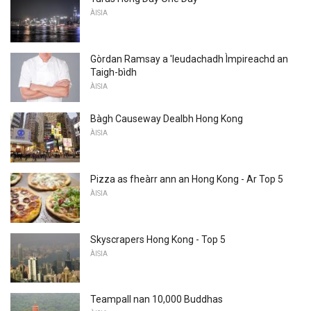
ÀISIA
Gòrdan Ramsay a 'leudachadh Ìmpireachd an
Taigh-bìdh
ÀISIA
Bàgh Causeway Dealbh Hong Kong
ÀISIA
Pizza as fheàrr ann an Hong Kong - Ar Top 5
ÀISIA
Skyscrapers Hong Kong - Top 5
ÀISIA
Teampall nan 10,000 Buddhas