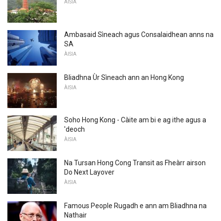
ÀISIA
Ambasaid Sìneach agus Consalaidhean anns na
SA
ÀISIA
Bliadhna Ùr Sìneach ann an Hong Kong
ÀISIA
Soho Hong Kong - Càite am bi e ag ithe agus a
'deoch
ÀISIA
Na Tursan Hong Cong Transit as Fheàrr airson
Do Next Layover
ÀISIA
Famous People Rugadh e ann am Bliadhna na
Nathair