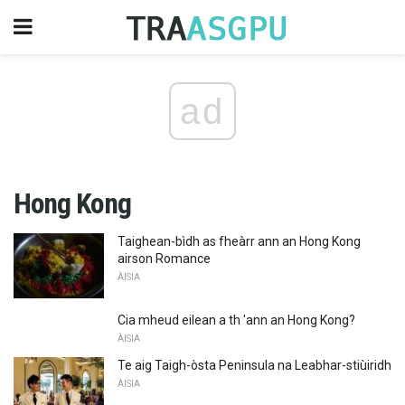
ad
Hong Kong
Taighean-bìdh as fheàrr ann an Hong Kong
airson Romance
ÀISIA
Cia mheud eilean a th 'ann an Hong Kong?
ÀISIA
Te aig Taigh-òsta Peninsula na Leabhar-stiùiridh
ÀISIA