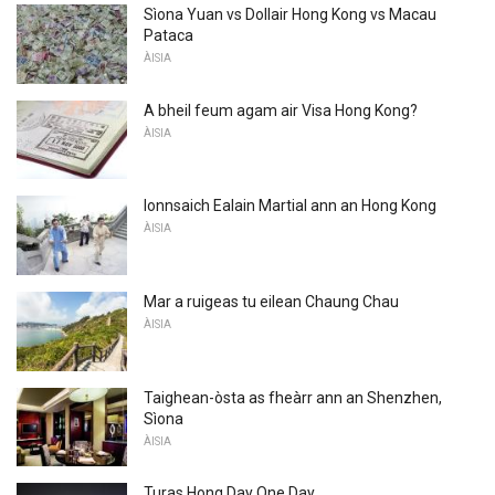
Sìona Yuan vs Dollair Hong Kong vs Macau
Pataca
ÀISIA
A bheil feum agam air Visa Hong Kong?
ÀISIA
Ionnsaich Ealain Martial ann an Hong Kong
ÀISIA
Mar a ruigeas tu eilean Chaung Chau
ÀISIA
Taighean-òsta as fheàrr ann an Shenzhen,
Sìona
ÀISIA
Turas Hong Day One Day