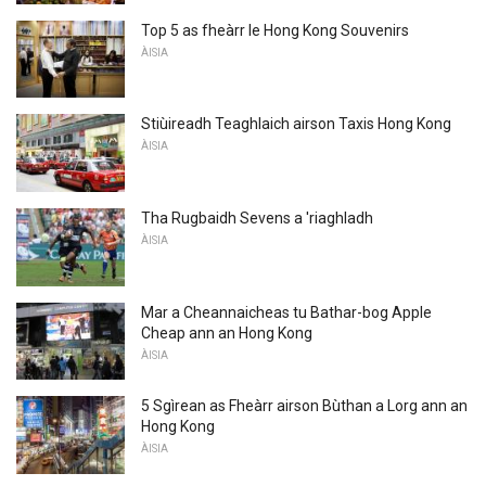
Top 5 as fheàrr le Hong Kong Souvenirs
ÀISIA
Stiùireadh Teaghlaich airson Taxis Hong Kong
ÀISIA
Tha Rugbaidh Sevens a 'riaghladh
ÀISIA
Mar a Cheannaicheas tu Bathar-bog Apple
Cheap ann an Hong Kong
ÀISIA
5 Sgìrean as Fheàrr airson Bùthan a Lorg ann an
Hong Kong
ÀISIA