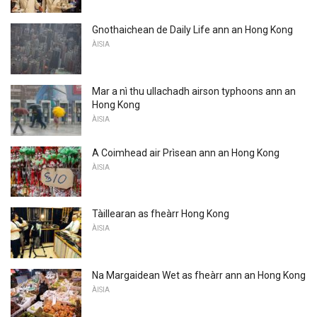
Gnothaichean de Daily Life ann an Hong Kong
ÀISIA
Mar a nì thu ullachadh airson typhoons ann an
Hong Kong
ÀISIA
A Coimhead air Prìsean ann an Hong Kong
ÀISIA
Tàillearan as fheàrr Hong Kong
ÀISIA
Na Margaidean Wet as fheàrr ann an Hong Kong
ÀISIA