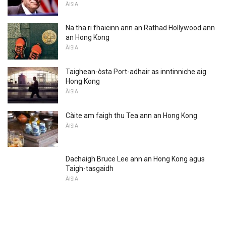
ÀISIA
Na tha ri fhaicinn ann an Rathad Hollywood ann
an Hong Kong
ÀISIA
Taighean-òsta Port-adhair as inntinniche aig
Hong Kong
ÀISIA
Càite am faigh thu Tea ann an Hong Kong
ÀISIA
Dachaigh Bruce Lee ann an Hong Kong agus
Taigh-tasgaidh
ÀISIA