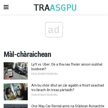
ad
Màl-chàraichean
Lyft vs. Uber: Dè a tha nas fheàrr airson siubhal
buidseat?
DEALBHADH SIUBHAIL
Am bu chòir dhut an càr agaibh a thoirt seachad
tro làrach-lìn treas pàrtaidh?
DEALBHADH SIUBHAIL
One Way Car Rental anns na Stàitean Aonaichte