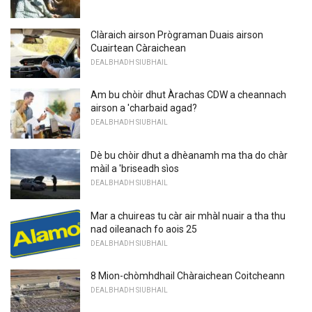
Clàraich airson Prògraman Duais airson
Cuairtean Càraichean
DEALBHADH SIUBHAIL
Am bu chòir dhut Àrachas CDW a cheannach
airson a 'charbaid agad?
DEALBHADH SIUBHAIL
Dè bu chòir dhut a dhèanamh ma tha do chàr
màil a 'briseadh sìos
DEALBHADH SIUBHAIL
Mar a chuireas tu càr air mhàl nuair a tha thu
nad oileanach fo aois 25
DEALBHADH SIUBHAIL
8 Mion-chòmhdhail Chàraichean Coitcheann
DEALBHADH SIUBHAIL