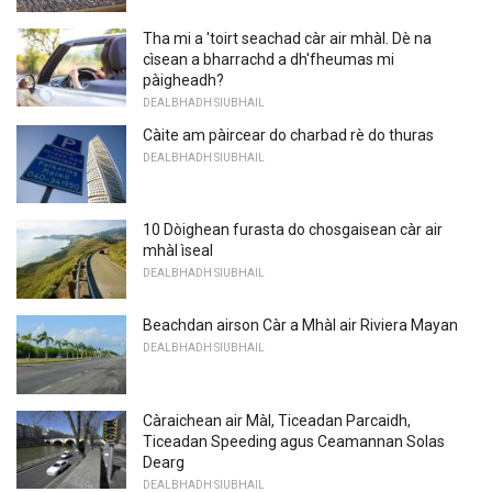
Tha mi a 'toirt seachad càr air mhàl. Dè na
cìsean a bharrachd a dh'fheumas mi
pàigheadh?
DEALBHADH SIUBHAIL
Càite am pàircear do charbad rè do thuras
DEALBHADH SIUBHAIL
10 Dòighean furasta do chosgaisean càr air
mhàl ìseal
DEALBHADH SIUBHAIL
Beachdan airson Càr a Mhàl air Riviera Mayan
DEALBHADH SIUBHAIL
Càraichean air Màl, Ticeadan Parcaidh,
Ticeadan Speeding agus Ceamannan Solas
Dearg
DEALBHADH SIUBHAIL