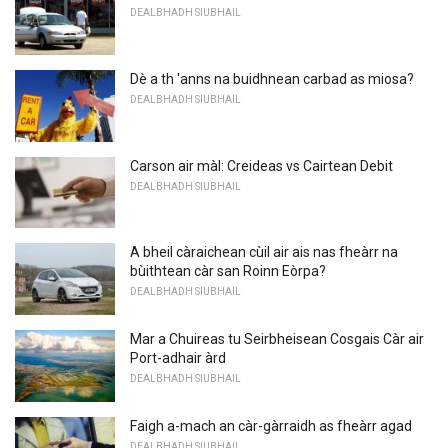
DEALBHADH SIUBHAIL
Dè a th 'anns na buidhnean carbad as miosa?
DEALBHADH SIUBHAIL
Carson air màl: Creideas vs Cairtean Debit
DEALBHADH SIUBHAIL
A bheil càraichean cùil air ais nas fheàrr na
bùithtean càr san Roinn Eòrpa?
DEALBHADH SIUBHAIL
Mar a Chuireas tu Seirbheisean Cosgais Càr air
Port-adhair àrd
DEALBHADH SIUBHAIL
Faigh a-mach an càr-gàrraidh as fheàrr agad
DEALBHADH SIUBHAIL