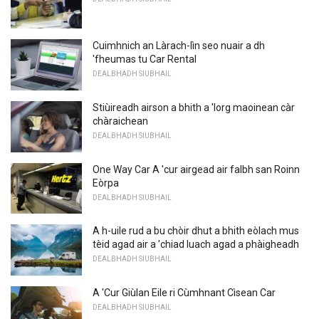
Cuimhnich an Làrach-lìn seo nuair a dh
'fheumas tu Car Rental
DEALBHADH SIUBHAIL
Stiùireadh airson a bhith a 'lorg maoinean càr
chàraichean
DEALBHADH SIUBHAIL
One Way Car A 'cur airgead air falbh san Roinn
Eòrpa
DEALBHADH SIUBHAIL
A h-uile rud a bu chòir dhut a bhith eòlach mus
tèid agad air a 'chiad luach agad a phàigheadh
DEALBHADH SIUBHAIL
A 'Cur Giùlan Eile ri Cùmhnant Cìsean Car
DEALBHADH SIUBHAIL