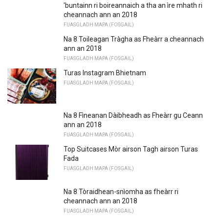
'buntainn ri boireannaich a tha an ìre mhath ri
cheannach ann an 2018
FUASGLADH MAPA (FOSGAIL)
Na 8 Toileagan Tràgha as Fheàrr a cheannach
ann an 2018
FUASGLADH MAPA (FOSGAIL)
Turas Instagram Bhietnam
FUASGLADH MAPA (FOSGAIL)
Na 8 Fìneanan Dàibheadh ​​as Fheàrr gu Ceann
ann an 2018
FUASGLADH MAPA (FOSGAIL)
Top Suitcases Mòr airson Tagh airson Turas
Fada
FUASGLADH MAPA (FOSGAIL)
Na 8 Tòraidhean-snìomha as fheàrr ri
cheannach ann an 2018
FUASGLADH MAPA (FOSGAIL)