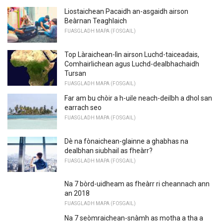
Liostaichean Pacaidh an-asgaidh airson
Beàrnan Teaghlaich
FUASGLADH MAPA (FOSGAIL)
Top Làraichean-lìn airson Luchd-taiceadais,
Comhairlichean agus Luchd-dealbhachaidh
Tursan
FUASGLADH MAPA (FOSGAIL)
Far am bu chòir a h-uile neach-deilbh a dhol san
earrach seo
FUASGLADH MAPA (FOSGAIL)
Dè na fònaichean-glainne a ghabhas na
dealbhan siubhail as fheàrr?
FUASGLADH MAPA (FOSGAIL)
Na 7 bòrd-uidheam as fheàrr ri cheannach ann
an 2018
FUASGLADH MAPA (FOSGAIL)
Na 7 seòmraichean-snàmh as motha a tha a