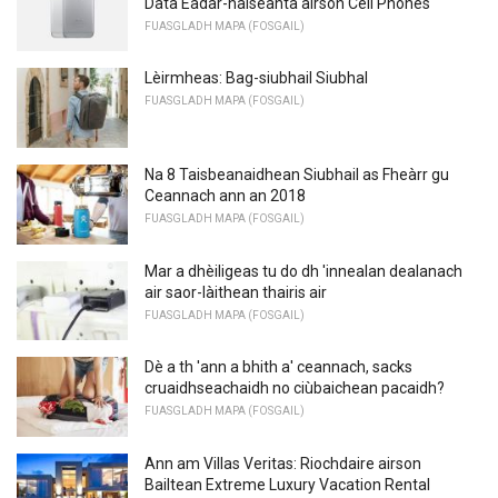
Dàta Eadar-nàiseanta airson Cell Phones
FUASGLADH MAPA (FOSGAIL)
Lèirmheas: Bag-siubhail Siubhal
FUASGLADH MAPA (FOSGAIL)
Na 8 Taisbeanaidhean Siubhail as Fheàrr gu
Ceannach ann an 2018
FUASGLADH MAPA (FOSGAIL)
Mar a dhèiligeas tu do dh 'innealan dealanach
air saor-làithean thairis air
FUASGLADH MAPA (FOSGAIL)
Dè a th 'ann a bhith a' ceannach, sacks
cruaidhseachaidh no ciùbaichean pacaidh?
FUASGLADH MAPA (FOSGAIL)
Ann am Villas Veritas: Riochdaire airson
Bailtean Extreme Luxury Vacation Rental