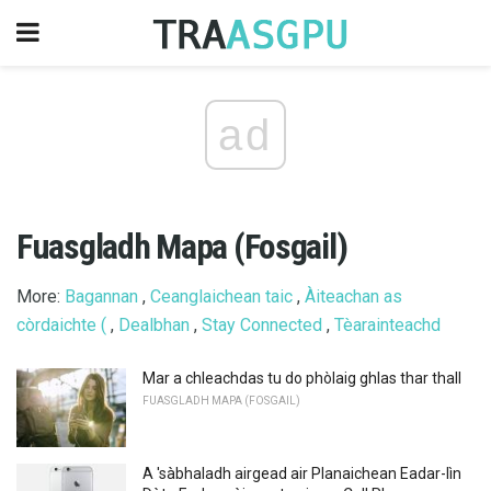
ad
Fuasgladh Mapa (Fosgail)
More:
Bagannan
,
Ceanglaichean taic
,
Àiteachan as
còrdaichte (
,
Dealbhan
,
Stay Connected
,
Tèarainteachd
Mar a chleachdas tu do phòlaig ghlas thar thall
FUASGLADH MAPA (FOSGAIL)
A 'sàbhaladh airgead air Planaichean Eadar-lìn