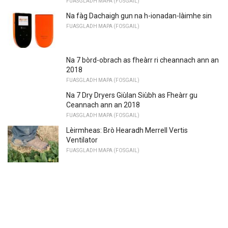
FUASGLADH MAPA (FOSGAIL)
Na fàg Dachaigh gun na h-ionadan-làimhe sin
FUASGLADH MAPA (FOSGAIL)
Na 7 bòrd-obrach as fheàrr ri cheannach ann an
2018
FUASGLADH MAPA (FOSGAIL)
Na 7 Dry Dryers Giùlan Siùbh as Fheàrr gu
Ceannach ann an 2018
FUASGLADH MAPA (FOSGAIL)
Lèirmheas: Brò Hearadh Merrell Vertis
Ventilator
FUASGLADH MAPA (FOSGAIL)