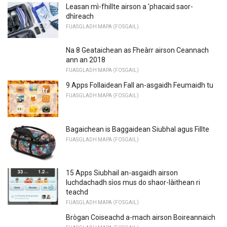
Leasan mì-fhillte airson a 'phacaid saor-
dhìreach
FUASGLADH MAPA (FOSGAIL)
Na 8 Geataichean as Fheàrr airson Ceannach
ann an 2018
FUASGLADH MAPA (FOSGAIL)
9 Apps Follaidean Fall an-asgaidh Feumaidh tu
FUASGLADH MAPA (FOSGAIL)
Bagaichean is Baggaidean Siubhal agus Fillte
FUASGLADH MAPA (FOSGAIL)
15 Apps Siubhail an-asgaidh airson
luchdachadh sìos mus do shaor-làithean ri
teachd
FUASGLADH MAPA (FOSGAIL)
Brògan Coiseachd a-mach airson Boireannaich