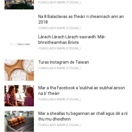
FUASGLADH MAPA (FOSGAIL)
Na 8 Balaclavas as fheàrr ri cheannach ann an
2018
FUASGLADH MAPA (FOSGAIL)
Làrach Làrach Làrach-saoraidh: Màl-
bhreitheamhan Briste
FUASGLADH MAPA (FOSGAIL)
Turas Instagram de Taiwan
FUASGLADH MAPA (FOSGAIL)
Mar a tha Facebook a 'siubhal air siubhal airson
na b' fheàrr
FUASGLADH MAPA (FOSGAIL)
Mar a sheallas tu bagannan air chall agus dè a nì
thu mu dheidhinn
FUASGLADH MAPA (FOSGAIL)