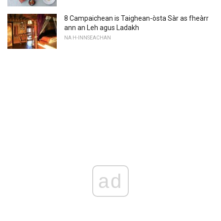
8 Campaichean is Taighean-òsta Sàr as fheàrr
ann an Leh agus Ladakh
NA H-INNSEACHAN
ad