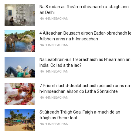
Na 8 rudan as fheàrr ri dhèanamh a-staigh ann
an Delhi
NA H-INNSEACHAN
4 Àiteachan Beusach airson Eadar-obrachadh le
Ailbhein anns na h-Innseachan
NA H-INNSEACHAN
Na Leabhrain-iùil Treòrachaidh as Fheàrr ann an
India: Cò iad a tha iad?
NA H-INNSEACHAN
7 Prìomh luchd-dealbhachaidh pòsaidh anns na
h-Innseachan airson do Latha Sònraichte
NA H-INNSEACHAN
Stiùireadh Tràigh Goa: Faigh a-mach dè an
tràigh as fheàrr leat
NA H-INNSEACHAN