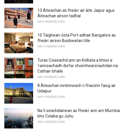
13 Àiteachan as fheàrr air àite Jaipur agus
Àiteachan airson tadhal
NA H-INNSEACHAN
10 Taighean-òsta Port-adhair Bangalore as
fheàrr airson Buidseatan Uile
NA H-INNSEACHAN
Turas Coiseachd ann an Kolkata a bhios a
'rannsachadh diofar choimhearsnachdan na
Cathair-bhaile
NA H-INNSEACHAN
8 Àiteachan inntinneach ri fhaicinn faisg air
Udaipur
NA H-INNSEACHAN
Na 5 seachdainean as fheàrr ann am Mumbai
bho Colaba gu Juhu
NA H-INNSEACHAN