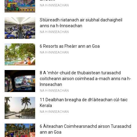
NA H-INNSEACHAN
Stiùireadh riatanach air siubhal dachaigheil
anns na h-Innseachan
NA H-INNSEACHAN
6 Resorts as Fheàrr ann an Goa
NA H-INNSEACHAN
8 A 'mhòr-chuid de thubaistean turasachd
coitcheann airson coimhead a-mach anns na h-
Innseachan
NA H-INNSEACHAN
11 Dealbhan breagha de dh'àiteachan cùl-taic
Kerala
NA H-INNSEACHAN
6 Àiteachan Coimhearsnachd airson Turasachd
ann an Goa