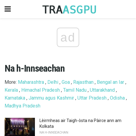
ad
Na h-Innseachan
More:
Maharashtra
,
Delhi
,
Goa
,
Rajasthan
,
Bengal an Iar
,
Kerala
,
Himachal Pradesh
,
Tamil Nadu
,
Uttarakhand
,
Karnataka
,
Jammu agus Kashmir
,
Uttar Pradesh
,
Odisha
,
Madhya Pradesh
Lèirmheas air Taigh-òsta na Pàirce ann am
Kolkata
NA H-INNSEACHAN