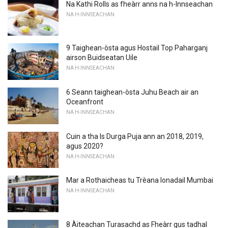
Na Kathi Rolls as fheàrr anns na h-Innseachan
NA H-INNSEACHAN
9 Taighean-òsta agus Hostail Top Paharganj
airson Buidseatan Uile
NA H-INNSEACHAN
6 Seann taighean-òsta Juhu Beach air an
Oceanfront
NA H-INNSEACHAN
Cuin a tha Is Durga Puja ann an 2018, 2019,
agus 2020?
NA H-INNSEACHAN
Mar a Rothaicheas tu Trèana Ionadail Mumbai
NA H-INNSEACHAN
8 Àiteachan Turasachd as Fheàrr gus tadhal