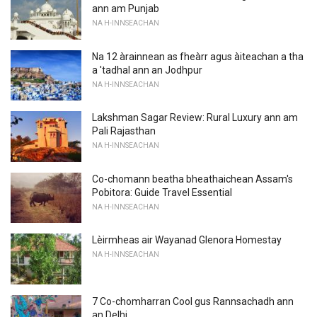
ann am Punjab
NA H-INNSEACHAN
Na 12 àrainnean as fheàrr agus àiteachan a tha
a 'tadhal ann an Jodhpur
NA H-INNSEACHAN
Lakshman Sagar Review: Rural Luxury ann am
Pali Rajasthan
NA H-INNSEACHAN
Co-chomann beatha bheathaichean Assam's
Pobitora: Guide Travel Essential
NA H-INNSEACHAN
Lèirmheas air Wayanad Glenora Homestay
NA H-INNSEACHAN
7 Co-chomharran Cool gus Rannsachadh ann
an Delhi