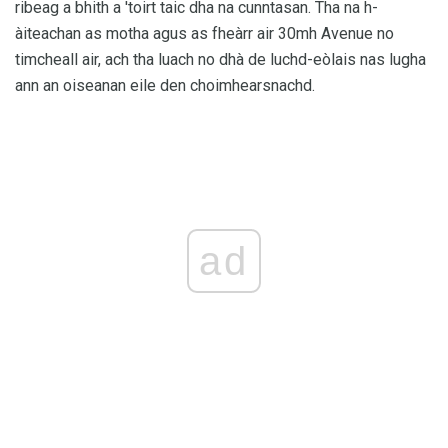
ribeag a bhith a 'toirt taic dha na cunntasan. Tha na h-
àiteachan as motha agus as fheàrr air 30mh Avenue no
timcheall air, ach tha luach no dhà de luchd-eòlais nas lugha
ann an oiseanan eile den choimhearsnachd.
ad