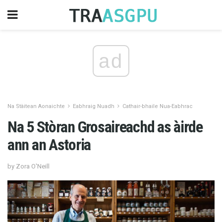
ad
Na Stàitean Aonaichte
Eabhraig Nuadh
Cathair-bhaile Nua-Eabhrac
Na 5 Stòran Grosaireachd as àirde
ann an Astoria
by Zora O'Neill