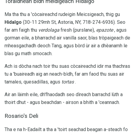
Toraidhean bìdh meidigeach Hidalgo
Ma tha thu a 'còcaireachd rudeigin Meicsigeach, thig gu
Hidalgo
(30-11 29mh St, Astoria, NY, 718-274-6936). Seo
far am faigh thu
verdolaga
fresh (purslane),
epazote
, agus
gorman eile, a bharrachd air vanilla saor, blas tròpaigeach de
mheasgachadh deoch Tang, agus bòrd ùr air a dhèanamh le
blas gu math smocach.
Ach is dòcha nach toir thu suas còcaireachd idir ma thachras
tu a 'buaireadh aig an neach-bìdh, far am faod thu suas air
tamales, quesadillas, agus
tortas
.
Air an làimh eile, dh'fhaodadh seo dìreach barrachd lùth a
thoirt dhut - agus beachdan - airson a bhith a 'ceannach.
Rosario's Deli
Tha e na h-Eadailt a tha a 'toirt seachad beagan a-steach fo