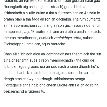
Muslims an Ear Mheadhanach (bidh feòil gobhair halal gad
fhuasgladh aig an t-slighe a-steach) gus a bhith a
'frithealadh a h-uile duine a tha a' fuireach ann an Astoria le
bratan blas a tha fada airson an dachaigh. Tha rùm cumanta
air na seòmraichean cumhang airson gach seòrsa de lentil
Innseanach,
açai
Brasilianach ann an cruth cruaidh, leacach,
meuran meadhanach, euntaich
molokhiya
reòta, salann
Pickapeppa Jamaican, agus barrachd.
Chan eil a 'bhiadh aice an-còmhnaidh nas fhèarr, ach tha sin
air a dhèanamh suas airson measgachadh - tha cuid de
luibhean agus greens ùra an seo nach urrainn dhomh fiù' s
aithneachadh. Is e an tobar a th 'agam cuideachd airson
deagh aran chewy sourdough: tobhainnean beaga
Portagailis anns na bionaichean Lucite anns a' chiad roinn
bèicearachd a ruigeas tu.