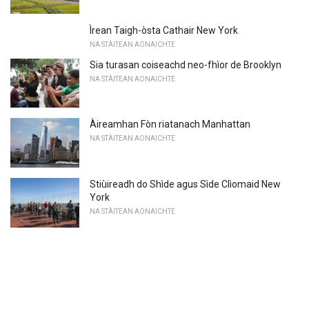
Ìrean Taigh-òsta Cathair New York
NA STÀITEAN AONAICHTE
Sia turasan coiseachd neo-fhìor de Brooklyn
NA STÀITEAN AONAICHTE
Àireamhan Fòn riatanach Manhattan
NA STÀITEAN AONAICHTE
Stiùireadh do Shìde agus Sìde Clìomaid New
York
NA STÀITEAN AONAICHTE