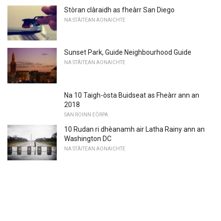
Stòran clàraidh as fheàrr San Diego
NA STÀITEAN AONAICHTE
Sunset Park, Guide Neighbourhood Guide
NA STÀITEAN AONAICHTE
Na 10 Taigh-òsta Buidseat as Fheàrr ann an
2018
SAN ROINN EÒRPA
10 Rudan ri dhèanamh air Latha Rainy ann an
Washington DC
NA STÀITEAN AONAICHTE