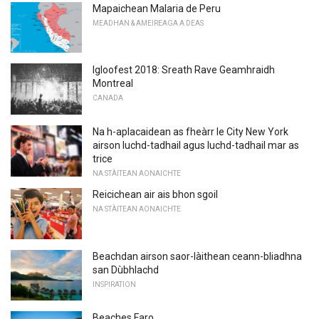
Mapaichean Malaria de Peru
MEADHAN & AMEIREAGA A DEAS
Igloofest 2018: Sreath Rave Geamhraidh
Montreal
CANADA
Na h-aplacaidean as fheàrr le City New York
airson luchd-tadhail agus luchd-tadhail mar as
trice
NA STÀITEAN AONAICHTE
Reicichean air ais bhon sgoil
NA STÀITEAN AONAICHTE
Beachdan airson saor-làithean ceann-bliadhna
san Dùbhlachd
INSPIRATION
Beaches Faro