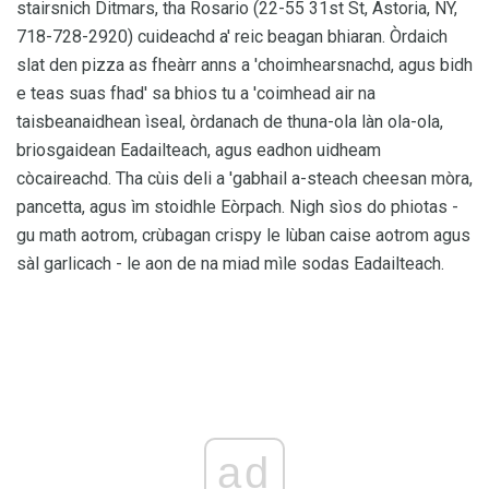
stairsnich Ditmars, tha Rosario (22-55 31st St, Astoria, NY,
718-728-2920) cuideachd a' reic beagan bhiaran. Òrdaich
slat den pizza as fheàrr anns a 'choimhearsnachd, agus bidh
e teas suas fhad' sa bhios tu a 'coimhead air na
taisbeanaidhean ìseal, òrdanach de thuna-ola làn ola-ola,
briosgaidean Eadailteach, agus eadhon uidheam
còcaireachd. Tha cùis deli a 'gabhail a-steach cheesan mòra,
pancetta, agus ìm stoidhle Eòrpach. Nigh sìos do phiotas -
gu math aotrom, crùbagan crispy le lùban caise aotrom agus
sàl garlicach - le aon de na miad mìle sodas Eadailteach.
ad