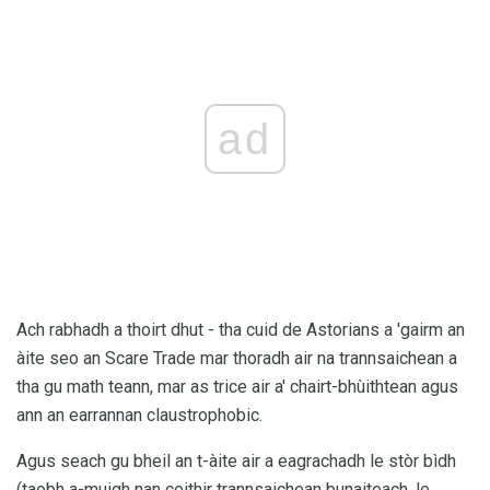
ad
Ach rabhadh a thoirt dhut - tha cuid de Astorians a 'gairm an
àite seo an Scare Trade mar thoradh air na trannsaichean a
tha gu math teann, mar as trice air a' chairt-bhùithtean agus
ann an earrannan claustrophobic.
Agus seach gu bheil an t-àite air a eagrachadh le stòr bìdh
(taobh a-muigh nan ceithir trannsaichean bunaiteach, le