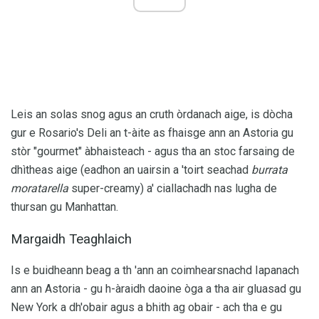
Leis an solas snog agus an cruth òrdanach aige, is dòcha
gur e Rosario's Deli an t-àite as fhaisge ann an Astoria gu
stòr "gourmet" àbhaisteach - agus tha an stoc farsaing de
dhìtheas aige (eadhon an uairsin a 'toirt seachad
burrata
moratarella
super-creamy) a' ciallachadh nas lugha de
thursan gu Manhattan.
Margaidh Teaghlaich
Is e buidheann beag a th 'ann an coimhearsnachd Iapanach
ann an Astoria - gu h-àraidh daoine òga a tha air gluasad gu
New York a dh'obair agus a bhith ag obair - ach tha e gu