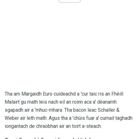
Tha am Margaidh Euro cuideachd a 'cur taic ris an Fhèill
Malairt gu math leis nach eil an roinn aca a' dèanamh
sgapadh air a 'mhuc-mhara. Tha bacon leac Schaller &
Weber air leth math. Agus tha a 'chùis fuar a' cumail taghadh
iongantach de chraobhan air an toirt a-steach.