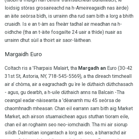
loidsig stòras grosaireachd na h-Ameireagaidh nas àirde)
an àite seòrsa bìdh, is urrainn dha rud sam bith a lorg a bhith
cruaidh. Is e an t-àm as fheàrr tadhal air meadhan na h-
oidhche (tha an t-àite fosgailte 24 uair a thìde) nuair as
urrainn dhut sùil a thoirt air saor-làithean.
Margaidh Euro
Coltach ris a 'Fharpais Malairt, tha
Margadh an
Euro (30-42
31st St, Astoria, NY, 718-545-5569), a tha dìreach timcheall
air a' chòrna, air a eagrachadh gu ìre le dùthaich dùthchasach
- agus, gu dearbh, a h-uile dùthaich anns na Balcain -Tha
ceangal eadar-nàiseanta a 'dèanamh mu 45 seòrsa de
chaomhnadh mheasan. Chan eil earrann sam bith aig Market
Market, ach airson stuamaichean agus stuthan tioram eile,
chan eil an roghainn seo neo-iomchaidh. Tha mi air siorup
silidh Dalmatian iongantach a lorg an seo, a bharrachd air