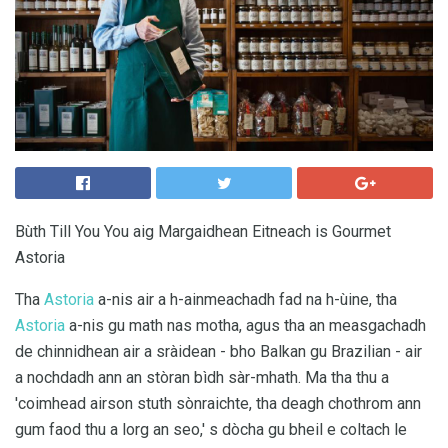
Bùth Till You You aig Margaidhean Eitneach is Gourmet
Astoria
Tha
Astoria
a-nis air a h-ainmeachadh fad na h-ùine, tha
Astoria
a-nis gu math nas motha, agus tha an measgachadh
de chinnidhean air a sràidean - bho Balkan gu Brazilian - air
a nochdadh ann an stòran bìdh sàr-mhath. Ma tha thu a
'coimhead airson stuth sònraichte, tha deagh chothrom ann
gum faod thu a lorg an seo,' s dòcha gu bheil e coltach le