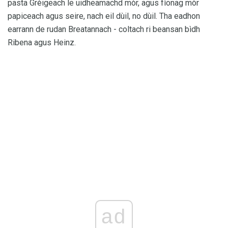
pasta Grèigeach le uidheamachd mòr, agus fìonag mòr
papiceach agus seire, nach eil dùil, no dùil. Tha eadhon
earrann de rudan Breatannach - coltach ri beansan bìdh
Ribena agus Heinz.
ad