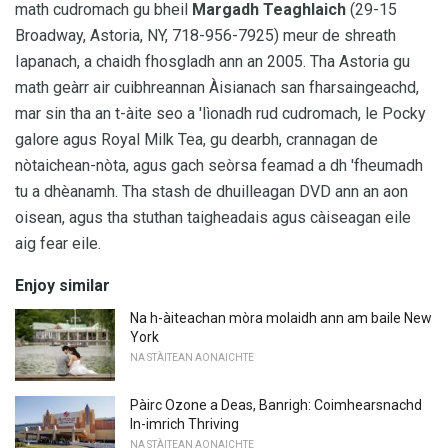
math cudromach gu bheil
Margadh Teaghlaich
(29-15
Broadway, Astoria, NY, 718-956-7925) meur de shreath
Iapanach, a chaidh fhosgladh ann an 2005. Tha Astoria gu
math geàrr air cuibhreannan Àisianach san fharsaingeachd,
mar sin tha an t-àite seo a 'lìonadh rud cudromach, le Pocky
galore agus Royal Milk Tea, gu dearbh, crannagan de
nòtaichean-nòta, agus gach seòrsa feamad a dh 'fheumadh
tu a dhèanamh. Tha stash de dhuilleagan DVD ann an aon
oisean, agus tha stuthan taigheadais agus càiseagan eile
aig fear eile.
Enjoy similar
Na h-àiteachan mòra molaidh ann am baile New
York
NA STÀITEAN AONAICHTE
Pàirc Ozone a Deas, Banrigh: Coimhearsnachd
In-imrich Thriving
NA STÀITEAN AONAICHTE