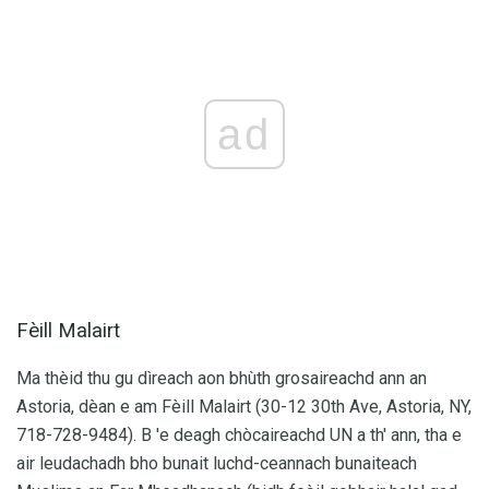
ad
Fèill Malairt
Ma thèid thu gu dìreach aon bhùth grosaireachd ann an
Astoria, dèan e am Fèill Malairt (30-12 30th Ave, Astoria, NY,
718-728-9484). B 'e deagh chòcaireachd UN a th' ann, tha e
air leudachadh bho bunait luchd-ceannach bunaiteach