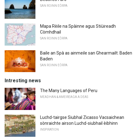
SAN ROINN EÒRPA
Mapa Rèile na Spàinne agus Stiùireadh
Còmhdhail
SAN ROINN EÒRPA
Baile an Spà as ainmeile san Ghearmailt: Baden
Baden
SAN ROINN EÒRPA
Intresting news
The Many Languages ​​of Peru
MEADHAN & AMEIREAGA A DEAS
Luchd-tairgse Siubhal Zicasso Vacsaichean
sònraichte airson Luchd-siubhail èibhinn
INSPIRATION