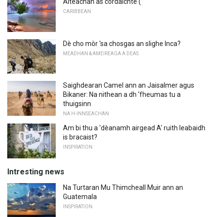
Àiteachan as còrdaichte (
CARIBBEAN
Dè cho mòr 'sa chosgas an slighe Inca?
MEADHAN & AMEIREAGA A DEAS
Saighdearan Camel ann an Jaisalmer agus
Bikaner: Na nithean a dh 'fheumas tu a
thuigsinn
NA H-INNSEACHAN
Am bi thu a 'dèanamh airgead A' ruith leabaidh
is bracaist?
INSPIRATION
Intresting news
Na Turtaran Mu Thimcheall Muir ann an
Guatemala
INSPIRATION