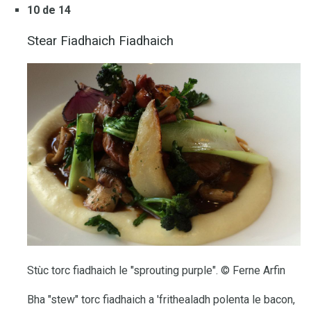
10 de 14
Stear Fiadhaich Fiadhaich
Stùc torc fiadhaich le "sprouting purple". © Ferne Arfin
Bha "stew" torc fiadhaich a 'frithealadh polenta le bacon,