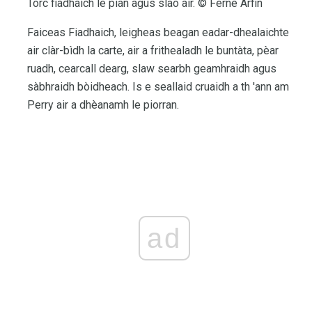
Torc fiadhaich le pian agus slao air. © Ferne Arfin
Faiceas Fiadhaich, leigheas beagan eadar-dhealaichte
air clàr-bìdh la carte, air a frithealadh le buntàta, pèar
ruadh, cearcall dearg, slaw searbh geamhraidh agus
sàbhraidh bòidheach. Is e seallaid cruaidh a th 'ann am
Perry air a dhèanamh le piorran.
ad