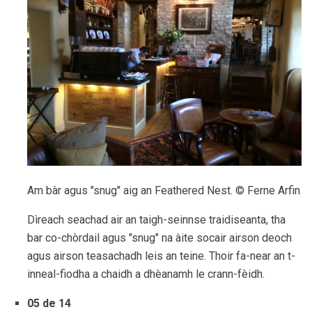
Am bàr agus "snug" aig an Feathered Nest. © Ferne Arfin
Dìreach seachad air an taigh-seinnse traidiseanta, tha
bar co-chòrdail agus "snug" na àite socair airson deoch
agus airson teasachadh leis an teine. Thoir fa-near an t-
inneal-fiodha a chaidh a dhèanamh le crann-fèidh.
05 de 14