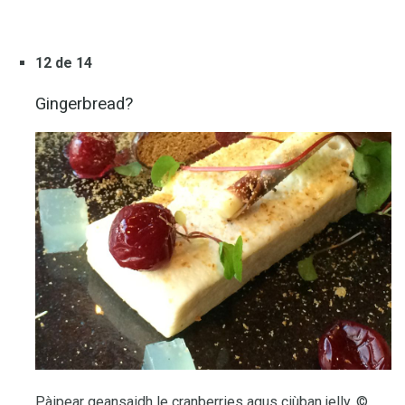
12 de 14
Gingerbread?
Pàipear geansaidh le cranberries agus ciùban jelly. ©