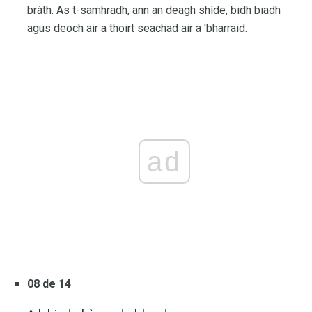
bràth. As t-samhradh, ann an deagh shìde, bidh biadh
agus deoch air a thoirt seachad air a 'bharraid.
ad
08 de 14