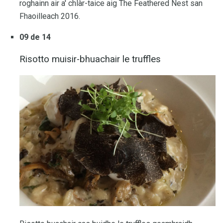
roghainn air a' chlàr-taice aig The Feathered Nest san
Fhaoilleach 2016.
09 de 14
Risotto muisir-bhuachair le truffles