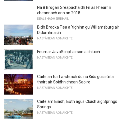
Na 8 Brògan Sreapachaidh Fir as Fheàrr ri
cheannach ann an 2018
DEALBHADH SIUBHAIL
Bidh Brooka Flea a 'tighinn gu Williamsburg air
Didòmhnaich
NA STÀITEAN AONAICHTE
Feumar JavaScript airson a chluich
NA STÀITEAN AONAICHTE
Càite an toirt a-steach do na Kids gus sùil a
thoirt air Soidhnichean Saoire
NA STÀITEAN AONAICHTE
Càite am Biadh, Bùth agus Cluich aig Springs
Springs
NA STÀITEAN AONAICHTE