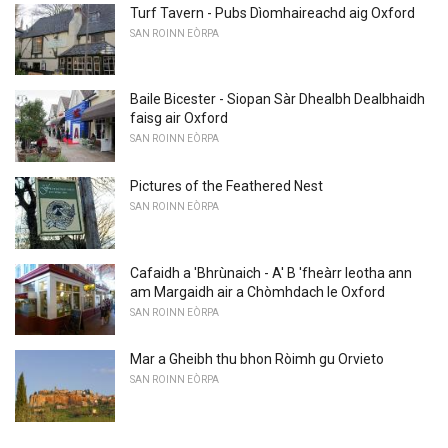
Turf Tavern - Pubs Dìomhaireachd aig Oxford
SAN ROINN EÒRPA
Baile Bicester - Siopan Sàr Dhealbh Dealbhaidh
faisg air Oxford
SAN ROINN EÒRPA
Pictures of the Feathered Nest
SAN ROINN EÒRPA
Cafaidh a 'Bhrùnaich - A' B 'fheàrr leotha ann
am Margaidh air a Chòmhdach le Oxford
SAN ROINN EÒRPA
Mar a Gheibh thu bhon Ròimh gu Orvieto
SAN ROINN EÒRPA