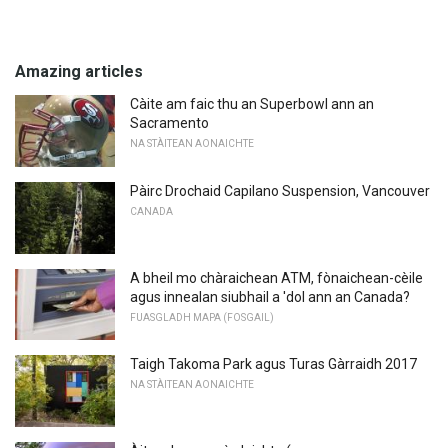
Amazing articles
Càite am faic thu an Superbowl ann an
Sacramento
NA STÀITEAN AONAICHTE
Pàirc Drochaid Capilano Suspension, Vancouver
CANADA
A bheil mo chàraichean ATM, fònaichean-cèile
agus innealan siubhail a 'dol ann an Canada?
FUASGLADH MAPA (FOSGAIL)
Taigh Takoma Park agus Turas Gàrraidh 2017
NA STÀITEAN AONAICHTE