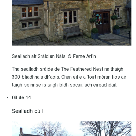
Sealladh air Sràid an Nàis. © Ferne Arfin
Tha sealladh sràide de The Feathered Nest na thaigh
300-bliadhna a dh'aois. Chan eil e a 'toirt mòran fios air
taigh-seinnse is taigh-bìdh socair, ach eireachdail.
03 de 14
Sealladh cùil