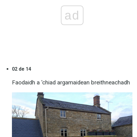
ad
02 de 14
Faodaidh a 'chiad argamaidean breithneachadh