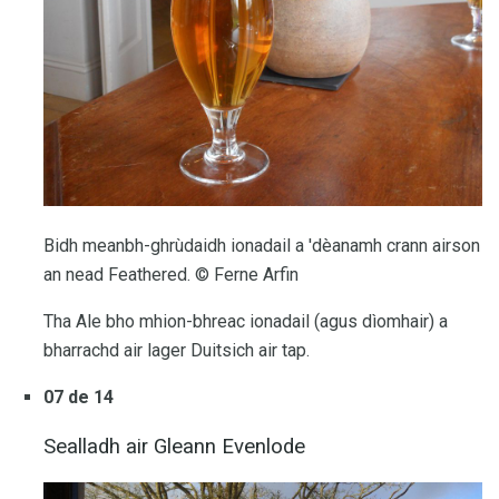
Bidh meanbh-ghrùdaidh ionadail a 'dèanamh crann airson
an nead Feathered. © Ferne Arfin
Tha Ale bho mhion-bhreac ionadail (agus dìomhair) a
bharrachd air lager Duitsich air tap.
07 de 14
Sealladh air Gleann Evenlode