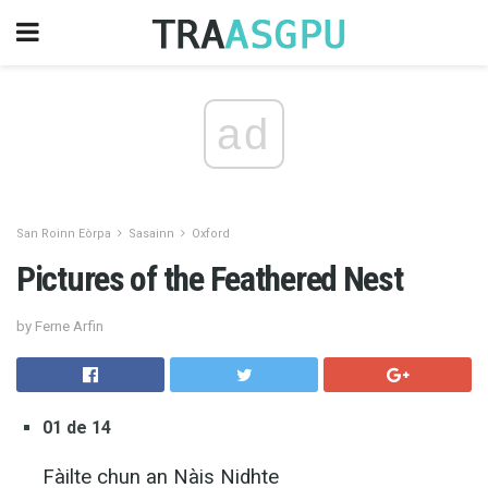
ad
San Roinn Eòrpa
Sasainn
Oxford
Pictures of the Feathered Nest
by Ferne Arfin
01 de 14
Fàilte chun an Nàis Nidhte