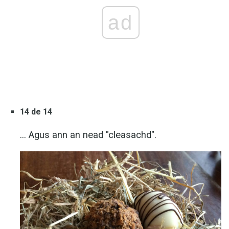
ad
14 de 14
... Agus ann an nead "cleasachd".