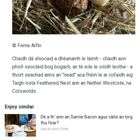
© Ferne Arfin
Chaidh dà shiocaid a dhèanamh le làimh - chaidh aon
pholl-seoclaid bog bogach, an tè eile le silidh leotha - a
thoirt seachad anns an "nead" aca fhèin le ar cofaidh aig
Taigh-òsta Feathered Nest ann an Nether Westcote, na
Cotswolds.
Enjoy similar
Dè a th 'ann an Sarnie Bacon agus càite an lorg
thu fear?
SAN ROINN EÒRPA