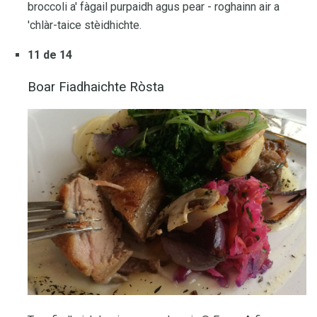
broccoli a' fàgail purpaidh agus pear - roghainn air a
'chlàr-taice stèidhichte.
11 de 14
Boar Fiadhaichte Ròsta