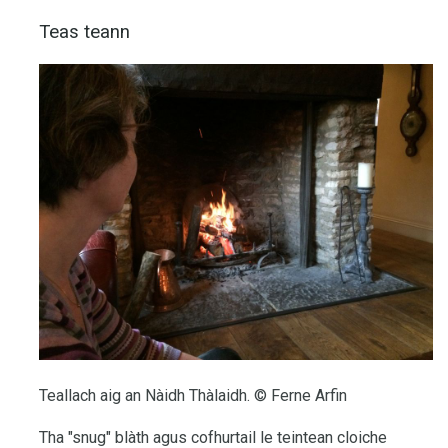
Teas teann
Teallach aig an Nàidh Thàlaidh. © Ferne Arfin
Tha "snug" blàth agus cofhurtail le teintean cloiche