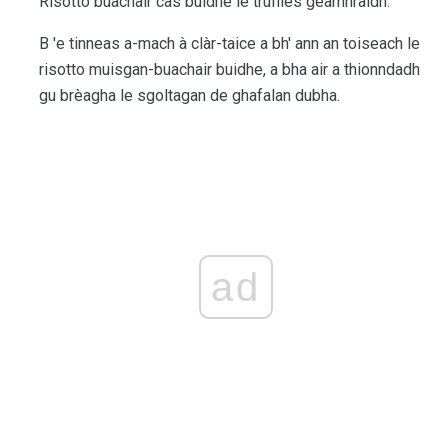
Risotto buachair cas buidhe le truffles geamhraidh.
B 'e tinneas a-mach à clàr-taice a bh' ann an toiseach le
risotto muisgan-buachair buidhe, a bha air a thionndadh
gu brèagha le sgoltagan de ghafalan dubha.
ad