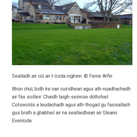
Sealladh air cùl an t-òsda nighinn. © Ferne Arfin
Bhon chùl, bidh ìre nan cuiridhean agus ath-nuadhachadh
air fàs soilleir. Chaidh taigh-seinnse dùthchail
Cotswolds a leudachadh agus ath-thogail gu faiceallach
gus brath a ghabhail air na seallaidhean air Gleann
Evenlode.