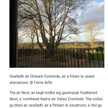
Sealladh de Ghleann Evenlode, air a frèam le seann
shecamore. © Ferne Arfin
Tha an Nest, an taigh-bidhe aig gastropub Feathered
Nest, a 'coimhead thairis air Valley Evenlode. Tha coltas
gu bheil an sealladh, air a fhrèam le secamore, a 'dol gu