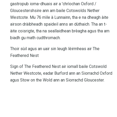
gastropub ioma-dhuais air a 'chrìochan Oxford /
Gloucestershsire ann am baile Cotswolds Nether
Westcote. Mu 76 mìle à Lunnainn, tha e na dheagh àite
airson dràibheadh ​​spaideil anns an dùthaich. Tha an t-
àite coisrigte, tha na seallaidhean brèagha agus tha am
biadh gu math cudthromach.
Thoir sùil agus an uair sin leugh lèirmheas air The
Feathered Nest
Sign of The Feathered Nest air iomall baile Cotswold
Nether Westcote, eadar Burford ann an Siorrachd Oxford
agus Stow on the Wold ann an Siorrachd Gloucester.