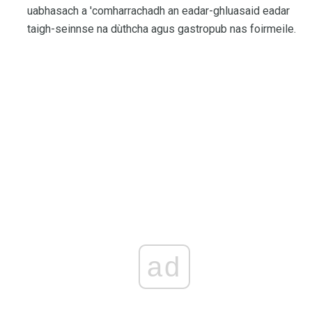
uabhasach a 'comharrachadh an eadar-ghluasaid eadar
taigh-seinnse na dùthcha agus gastropub nas foirmeile.
ad